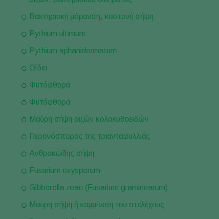
Βακτηριακή μάρανση, καστανή σήψη
Pythium ultimum
Pythium aphanidermatum
Ωίδιο
Φυτόφθορα
Φυτόφθορα
Μαύρη σήψη ριζών κολοκυθοειδών
Περονόσπορος της τριανταφυλλιάς
Ανθρακώδης σήψη
Fusarium oxysporum
Gibberella zeae (Fusarium graminearum)
Μαύρη σήψη ή κομμίωση του στελέχους