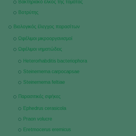
Βακτηριακό έλκος της τομάτας
Βοτρύτης
Βιολογικός έλεγχος παρασίτων
Ωφέλιμοι μικροοργανισμοί
Ωφέλιμοι νηματώδεις
Heterorhabditis bacteriophora
Steinernema carpocapsae
Steinernema feltiae
Παρασιτικές σφήκες
Ephedrus cerasicola
Praon volucre
Eretmocerus eremicus