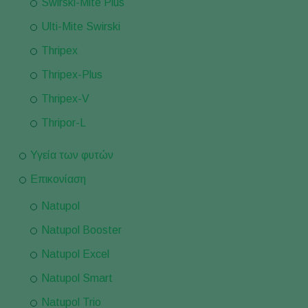
Swirski-Mite Plus
Ulti-Mite Swirski
Thripex
Thripex-Plus
Thripex-V
Thripor-L
Υγεία των φυτών
Επικονίαση
Natupol
Natupol Booster
Natupol Excel
Natupol Smart
Natupol Trio