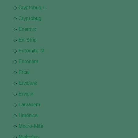
Cryptobug-L
Cryptobug
Enermix
En-Strip
Entomite-M
Entonem
Ercal
Ervibank
Ervipar
Larvanem
Limonica
Macro-Mite
Miglyphus