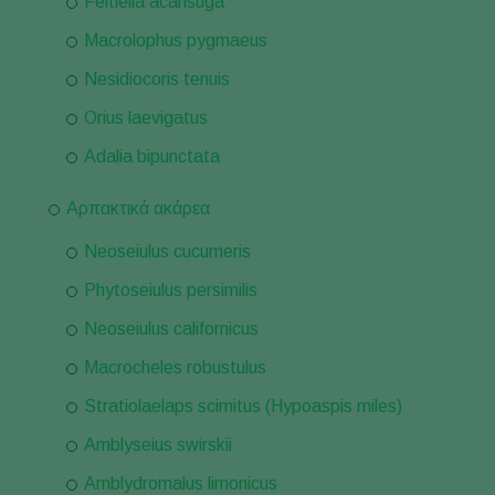
Feltiella acarisuga
Macrolophus pygmaeus
Nesidiocoris tenuis
Orius laevigatus
Adalia bipunctata
Αρπακτικά ακάρεα
Neoseiulus cucumeris
Phytoseiulus persimilis
Neoseiulus californicus
Macrocheles robustulus
Stratiolaelaps scimitus (Hypoaspis miles)
Amblyseius swirskii
Amblydromalus limonicus