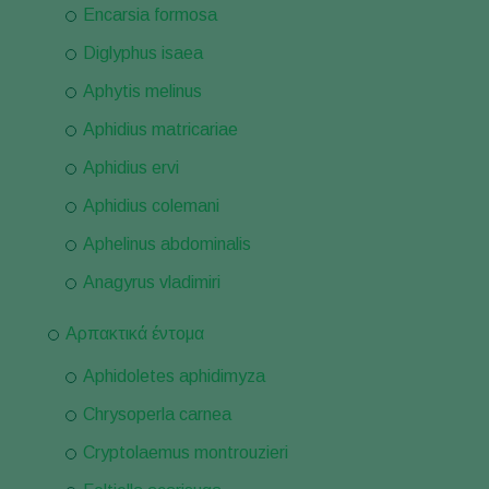
Encarsia formosa
Diglyphus isaea
Aphytis melinus
Aphidius matricariae
Aphidius ervi
Aphidius colemani
Aphelinus abdominalis
Anagyrus vladimiri
Αρπακτικά έντομα
Aphidoletes aphidimyza
Chrysoperla carnea
Cryptolaemus montrouzieri