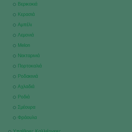
Βερικοκιά
Κερασιά
Αμπέλι
Λεμονιά
Melon
Νεκταρινιά
Πορτοκαλιά
Ροδακινιά
Αχλαδιά
Ροδιά
Σμέουρα
Φράουλα
Υπαίθριες Καλλιέργειες