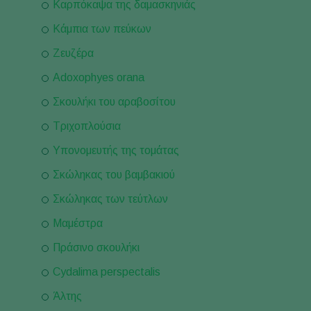
Καρπόκαψα της δαμασκηνιάς
Κάμπια των πεύκων
Ζευζέρα
Adoxophyes orana
Σκουλήκι του αραβοσίτου
Τριχοπλούσια
Υπονομευτής της τομάτας
Σκώληκας του βαμβακιού
Σκώληκας των τεύτλων
Μαμέστρα
Πράσινο σκουλήκι
Cydalima perspectalis
Άλτης