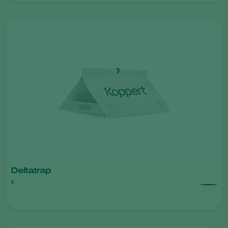
Deltatrap
x