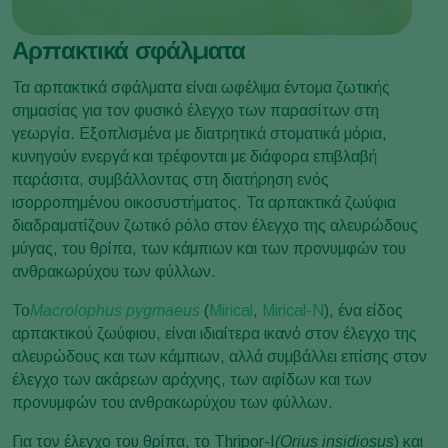
Αρπακτικά σφάλματα
Τα αρπακτικά σφάλματα είναι ωφέλιμα έντομα ζωτικής
σημασίας για τον φυσικό έλεγχο των παρασίτων στη
γεωργία. Εξοπλισμένα με διατρητικά στοματικά μόρια,
κυνηγούν ενεργά και τρέφονται με διάφορα επιβλαβή
παράσιτα, συμβάλλοντας στη διατήρηση ενός
ισορροπημένου οικοσυστήματος. Τα αρπακτικά ζωύφια
διαδραματίζουν ζωτικό ρόλο στον έλεγχο της αλευρώδους
μύγας, του θρίπα, των κάμπιων και των προνυμφών του
ανθρακωρύχου των φύλλων.
Το
Macrolophus pygmaeus
(
Mirical
,
Mirical-N
), ένα είδος
αρπακτικού ζωύφιου, είναι ιδιαίτερα ικανό στον έλεγχο της
αλευρώδους και των κάμπιων, αλλά συμβάλλει επίσης στον
έλεγχο των ακάρεων αράχνης, των αφίδων και των
προνυμφών του ανθρακωρύχου των φύλλων.
Για τον έλεγχο του θρίπα, το Thripor-I
(Orius insidiosus
) και