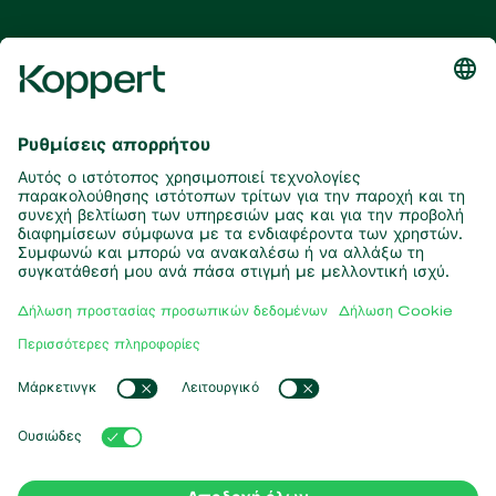
Λάβετε τα τελευταία νέα και
πληροφορίες
Εγγραφή εδώ
Συνεργάτες με τη φύση
Αρπακτικά ακάρεα
Σχετικά με την Koppert
Αρπακτικά έντομα
Παρασιτικές σφήκες
Σχετικά με την Koppert
Ωφέλιμοι νηματώδεις
Δημοφιλείς συνδέσεις
Νέα & Πληροφορίες
Ωφέλιμοι μικροοργανισμοί
Δουλεύοντας για την Koppert
Φυτοπροστασία
Koppert One
Επικοινωνία
Επικονίαση
Koppert Global
Διαχείριση cookies