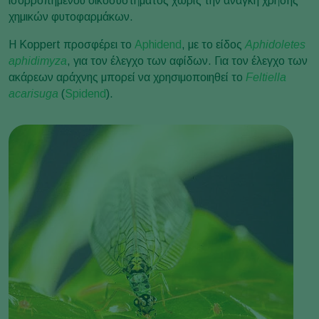
ισορροπημένου οικοσυστήματος χωρίς την ανάγκη χρήσης
χημικών φυτοφαρμάκων.
Η Koppert προσφέρει το
Aphidend
, με το είδος
Aphidoletes
aphidimyza
, για τον έλεγχο των αφίδων. Για τον έλεγχο των
ακάρεων αράχνης μπορεί να χρησιμοποιηθεί το
Feltiella
acarisuga
(
Spidend
).