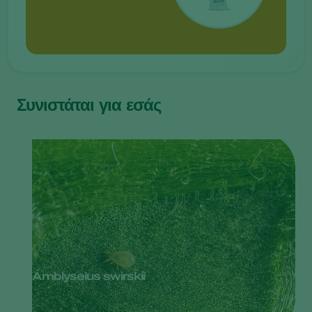
Συνιστάται για εσάς
Amblyseius swirskii