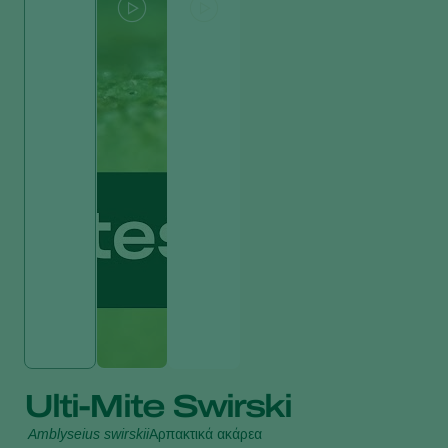
Ulti-Mite Swirski
Amblyseius swirskii
Αρπακτικά ακάρεα