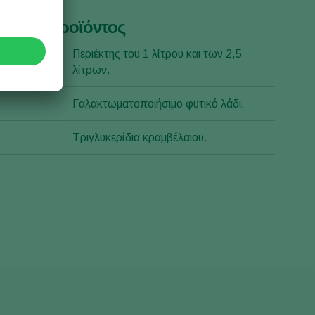
ραφές προϊόντος
σκευασίας
Περιέκτης του 1 λίτρου και των 2,5
λίτρων.
Γαλακτωματοποιήσιμο φυτικό λάδι.
Τριγλυκερίδια κραμβέλαιου.