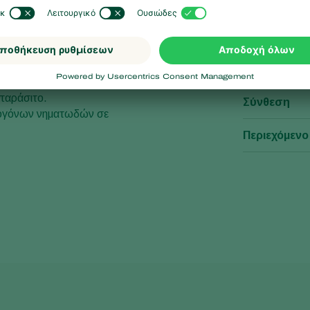
Προδιαγ
ευτικών προϊόντων στην
Μέγεθος συ
ητα τα σπόρια του
παράσιτο.
Σύνθεση
θογόνων νηματωδών σε
Περιεχόμενο