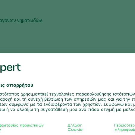
αθογόνων νηματωδών.
δεδεμένες με αυτήν εταιρείες). Να χρησιμοποιείτε μόνο προϊόντα που επιτ
α συμμορφώνεστε πάντα με τις τοπικές εγγραφές. Η Koppert δεν φέρει κα
ύνη για τυχόν απώλεια της ποιότητας αν το προϊόν παραμείνει αποθηκευ
 σωστές συνθήκες.