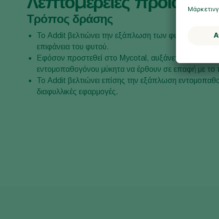
Λεπτομέρειες προϊόντος
Τρόπος δράσης
Το Addit βελτιώνει την εξάπλωση των φυτοπροστατ
επιφάνεια του φυτού.
Εφόσον προστεθεί στο Mycotal, αυξάνεται η πιθανότ
εντομοπαθογόνου μύκητα να έρθουν σε επαφή με το 
Το Addit βελτιώνει επίσης την εξάπλωση εντομοπα
διαφυλλικές εφαρμογές.