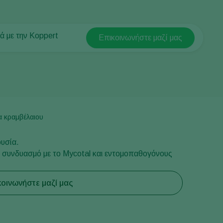
κά με την Koppert
Επικοινωνήστε μαζί μας
Koppert Global
κά με την Koppert
Argentina
 Πληροφορίες
Austria
ύοντας για την Koppert
Belgium
ινωνία
Brasil
α κραμβέλαιου
Canada (English)
ουσία.
Canada (French)
ε συνδυασμό με το Mycotal και εντομοπαθογόνους
Ecuador
Finland (Finnish)
κοινωνήστε μαζί μας
Finland (Swedish)
France
Germany