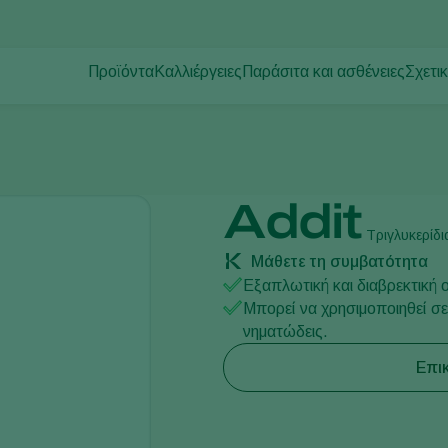
Προϊόντα
Καλλιέργειες
Παράσιτα και ασθένειες
Σχετι
Παράσιτα φυτών
Έλεγχος παρασίτων
Θερμοκηπιακές Καλλιέργειες
Σχετι
Ασθένειες φυτών
Έλεγχος ασθενειών
Καλλωπιστικά φυτά
Νέα &
Επικονίαση
Καρποφόρα δέντρα και θάμνοι
Δουλε
Υγεία των φυτών
Υπαίθριες Καλλιέργειες
Επικο
Addit
Εφαρμογής
Αροτραίες καλλιέργειες
Τριγλυκερίδι
Ανίχνευση και παρακολούθηση
Μάθετε τη συμβατότητα
Εξαπλωτική και διαβρεκτική 
Μπορεί να χρησιμοποιηθεί σ
νηματώδεις.
Επι