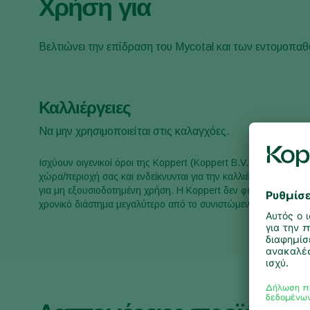
Χρήση για
Βελτιώνει την επίδραση του Mycotal και των εντομοπ
Καλλιέργειες
Να μην χρησιμοποιείται στις καλαγχόες.
Ισχύουν οιγενικοί όροι της Koppert (Koppert B.V. ή/και οι συν
χώρα/περιοχή σας και ενδείκνυνται για την καλλιέργειά σας. Ν
για μη εξουσιοδοτημένη χρήση. Η Koppert δεν φέρει καμία ευθ
χρονικό διάστημα μεγαλύτερο από το συνιστώμενο ή/και σε μη