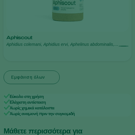
Aphiscout
Aphidius colemani, Aphidius ervi, Aphelinus abdominalis,
Praon volucre, Ephedrus cerasicola
Εμφάνιση όλων
Εύκολο στη χρήση
Ελάχιστη αντίσταση
Χωρίς χημικά κατάλοιπα
Χωρίς αναμονή πριν την συγκομιδή
Μάθετε περισσότερα για