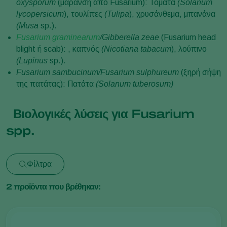
oxysporum
(μάρανση από Fusarium): Τομάτα
(Solanum
lycopersicum
), τουλίπες
(Tulipa
), χρυσάνθεμα, μπανάνα
(Musa
sp.).
Fusarium graminearum
/Gibberella zeae
(Fusarium head
blight ή scab): , καπνός
(Nicotiana tabacum
), λούπινο
(Lupinus
sp.).
Fusarium sambucinum/Fusarium sulphureum
(ξηρή σήψη
της πατάτας): Πατάτα
(Solanum tuberosum)
Βιολογικές λύσεις για Fusarium
spp.
Φίλτρα
2
προϊόντα που βρέθηκαν: