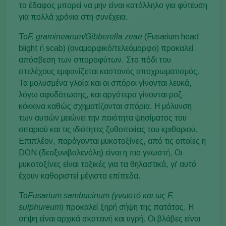
το έδαφος μπορεί να μην είναι κατάλληλο για φύτευση
για πολλά χρόνια στη συνέχεια.
Το
F. graminearum/Gibberella zeae
(Fusarium head
blight ή scab) (αναμορφικό/τελεόμορφο) προκαλεί
απόσβεση των σποροφύτων. Στο πόδι του
στελέχους εμφανίζεται καστανός αποχρωματισμός.
Τα μολυσμένα γλοία και οι σπόροι γίνονται λευκά,
λόγω αφυδάτωσης, και αργότερα γίνονται ροζ-
κόκκινα καθώς σχηματίζονται σπόρια. Η μόλυνση
των αυτιών μειώνει την ποιότητα ψησίματος του
σιταριού και τις ιδιότητες ζυθοποιίας του κριθαριού.
Επιπλέον, παράγονται μυκοτοξίνες, από τις οποίες η
DON (δεοξυνιβαλενόλη) είναι η πιο γνωστή. Οι
μυκοτοξίνες είναι τοξικές για τα θηλαστικά, γι' αυτό
έχουν καθοριστεί μέγιστα επίπεδα.
Το
Fusarium sambucinum (γνωστό και ως F.
sulphureum
) προκαλεί ξηρή σήψη της πατάτας. Η
σήψη είναι αρχικά σκοτεινή και υγρή. Οι βλάβες είναι