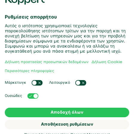
πληροφορίες
Εγγραφή εδώ
Συνεργάτες με τη φύση
Αρπακτικά ακάρεα
Σχετικά με την Koppert
Αρπακτικά έντομα
Παρασιτικές σφήκες
Σχετικά με την Koppert
Ωφέλιμοι νηματώδεις
Δημοφιλείς συνδέσεις
Νέα & Πληροφορίες
Ωφέλιμοι μικροοργανισμοί
Δουλεύοντας για την Koppert
Φυτοπροστασία
Koppert One
Επικοινωνία
Επικονίαση
Koppert Global
Διαχείριση cookies
Δήλωση Προστασίας Προσωπικών
Δεδομένων
Argentina
Δήλωση Αποποίησης Ευθύνης
Δήλωση Cookie
Koppert
Copyright