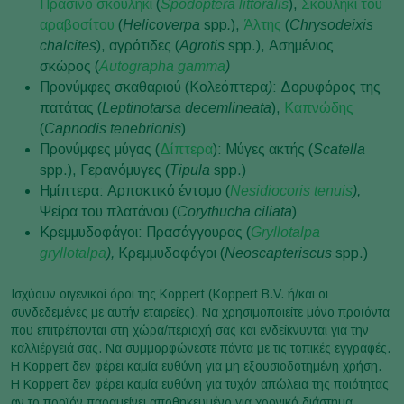
Πράσινο σκουλήκι
(
Spodoptera littoralis
),
Σκουλήκι του
αραβοσίτου
(
Helicoverpa
spp
.
),
Άλτης
(
Chrysodeixis
chalcites
), αγρότιδες (
Agrotis
spp.), Ασημένιος
σκώρος (
Autographa gamma
)
Προνύμφες σκαθαριού (Κολεόπτερα
)
: Δορυφόρος της
πατάτας (
Leptinotarsa decemlineata
),
Καπνώδης
(
Capnodis tenebrionis
)
Προνύμφες μύγας (
Δίπτερα
): Μύγες ακτής (
Scatella
spp.), Γερανόμυγες (
Tipula
spp.)
Ημίπτερα: Αρπακτικό έντομο (
Nesidiocoris tenuis
),
Ψείρα του πλατάνου (
Corythucha ciliata
)
Κρεμμυδοφάγοι: Πρασάγγουρας (
Gryllotalpa
gryllotalpa
),
Κρεμμυδοφάγοι (
Neoscapteriscus
spp.)
Ισχύουν οιγενικοί όροι της Koppert (Koppert B.V. ή/και οι
συνδεδεμένες με αυτήν εταιρείες). Να χρησιμοποιείτε μόνο προϊόντα
που επιτρέπονται στη χώρα/περιοχή σας και ενδείκνυνται για την
καλλιέργειά σας. Να συμμορφώνεστε πάντα με τις τοπικές εγγραφές.
Η Koppert δεν φέρει καμία ευθύνη για μη εξουσιοδοτημένη χρήση.
Η Koppert δεν φέρει καμία ευθύνη για τυχόν απώλεια της ποιότητας
αν το προϊόν παραμείνει αποθηκευμένο για χρονικό διάστημα