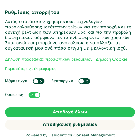
πληροφορίες
Εγγραφή εδώ
Συνεργάτες με τη φύση
Αρπακτικά ακάρεα
Σχετικά με την Koppert
Αρπακτικά έντομα
Παρασιτικές σφήκες
Σχετικά με την Koppert
Ωφέλιμοι νηματώδεις
Δημοφιλείς συνδέσεις
Νέα & Πληροφορίες
Ωφέλιμοι μικροοργανισμοί
Δουλεύοντας για την Koppert
Φυτοπροστασία
Koppert One
Επικοινωνία
Επικονίαση
Koppert Global
Διαχείριση cookies
Δήλωση Προστασίας Προσωπικών
Δεδομένων
Argentina
Δήλωση Αποποίησης Ευθύνης
Δήλωση Cookie
Koppert
Copyright
Sitemap
2026