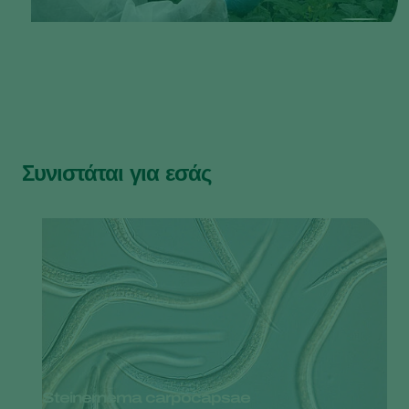
Συνιστάται για εσάς
Steinernema carpocapsae