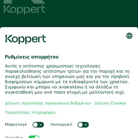
Λάβετε τα τελευταία νέα και
πληροφορίες
Εγγραφή εδώ
Συνεργάτες με τη φύση
Αρπακτικά ακάρεα
Σχετικά με την Koppert
Αρπακτικά έντομα
Παρασιτικές σφήκες
Σχετικά με την Koppert
Ωφέλιμοι νηματώδεις
Δημοφιλείς συνδέσεις
Νέα & Πληροφορίες
Ωφέλιμοι μικροοργανισμοί
Δουλεύοντας για την Koppert
Φυτοπροστασία
Koppert One
Επικοινωνία