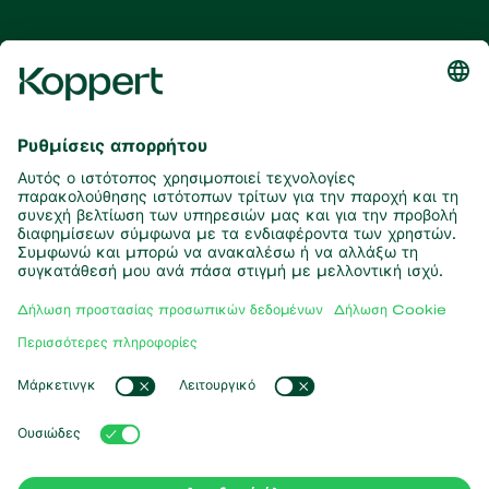
Λάβετε τα τελευταία νέα και
πληροφορίες
Εγγραφή εδώ
Συνεργάτες με τη φύση
Αρπακτικά ακάρεα
Σχετικά με την Koppert
Αρπακτικά έντομα
Παρασιτικές σφήκες
Σχετικά με την Koppert
Ωφέλιμοι νηματώδεις
Δημοφιλείς συνδέσεις
Νέα & Πληροφορίες
Ωφέλιμοι μικροοργανισμοί
Δουλεύοντας για την Koppert
Φυτοπροστασία
Koppert One
Επικοινωνία
Επικονίαση
Koppert Global
Διαχείριση cookies