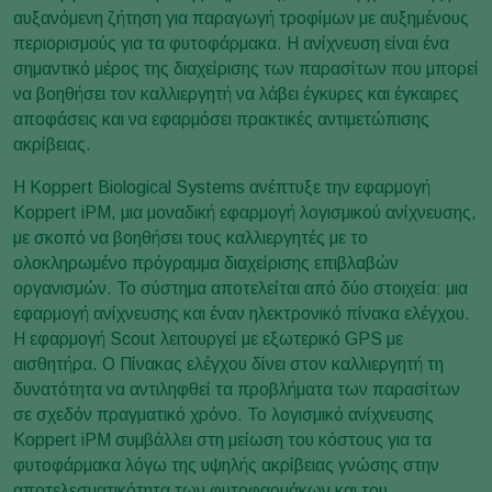
αυξανόμενη ζήτηση για παραγωγή τροφίμων με αυξημένους
περιορισμούς για τα φυτοφάρμακα. Η ανίχνευση είναι ένα
σημαντικό μέρος της διαχείρισης των παρασίτων που μπορεί
να βοηθήσει τον καλλιεργητή να λάβει έγκυρες και έγκαιρες
αποφάσεις και να εφαρμόσει πρακτικές αντιμετώπισης
ακρίβειας.
Η Koppert Biological Systems ανέπτυξε την εφαρμογή
Koppert iPM, μια μοναδική εφαρμογή λογισμικού ανίχνευσης,
με σκοπό να βοηθήσει τους καλλιεργητές με το
ολοκληρωμένο πρόγραμμα διαχείρισης επιβλαβών
οργανισμών. Το σύστημα αποτελείται από δύο στοιχεία: μια
εφαρμογή ανίχνευσης και έναν ηλεκτρονικό πίνακα ελέγχου.
Η εφαρμογή Scout λειτουργεί με εξωτερικό GPS με
αισθητήρα. Ο Πίνακας ελέγχου δίνει στον καλλιεργητή τη
δυνατότητα να αντιληφθεί τα προβλήματα των παρασίτων
σε σχεδόν πραγματικό χρόνο. Το λογισμικό ανίχνευσης
Koppert iPM συμβάλλει στη μείωση του κόστους για τα
φυτοφάρμακα λόγω της υψηλής ακρίβειας γνώσης στην
αποτελεσματικότητα των φυτοφαρμάκων και του