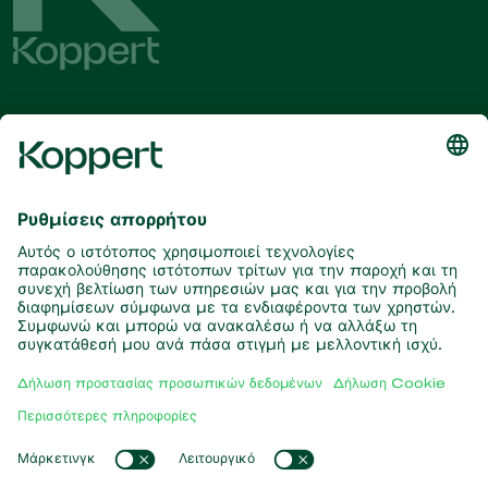
Λάβετε τα τελευταία νέα και
πληροφορίες
Εγγραφή εδώ
Συνεργάτες με τη φύση
Αρπακτικά ακάρεα
Σχετικά με την Koppert
Αρπακτικά έντομα
Παρασιτικές σφήκες
Σχετικά με την Koppert
Ωφέλιμοι νηματώδεις
Δημοφιλείς συνδέσεις
Νέα & Πληροφορίες
Ωφέλιμοι μικροοργανισμοί
Δουλεύοντας για την Koppert
Φυτοπροστασία